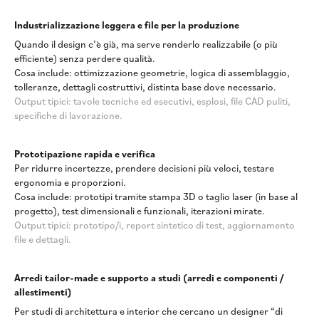
Industrializzazione leggera e file per la produzione
Quando il design c’è già, ma serve renderlo realizzabile (o più
efficiente) senza perdere qualità.
Cosa include: ottimizzazione geometrie, logica di assemblaggio,
tolleranze, dettagli costruttivi, distinta base dove necessario.
Output tipici: tavole tecniche ed esecutivi, esplosi, file CAD puliti,
specifiche di lavorazione.
Prototipazione rapida e verifica
Per ridurre incertezze, prendere decisioni più veloci, testare
ergonomia e proporzioni.
Cosa include: prototipi tramite stampa 3D o taglio laser (in base al
progetto), test dimensionali e funzionali, iterazioni mirate.
Output tipici: prototipo/i, report sintetico di test, aggiornamento
file e dettagli.
Arredi tailor-made e supporto a studi (arredi e componenti /
allestimenti)
Per studi di architettura e interior che cercano un designer “di