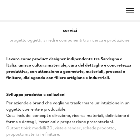
servizi
progetto oggetti, arredi e componenti tra ricerca e produzione.
Lavoro come product designer indipendente tra Sardegna e
Italia: unisco cultura materiale, cura del dettaglio e concretezza
produttiva, con attenzione a geometrie, materiali, processi e
finiture, dialogando con filiere artigiane e industriali.
Sviluppo prodotto e collezioni
Per aziende e brand che vogliono trasformare un’intuizione in un
oggetto coerente e producibile.
Cosa include: concept e direzione, ricerca materiali, definizione di
forma e dettagli, iterazioni e preparazione presentazioni.
Output tipici: modelli 3D, viste e render, schede prodotto,
proposta materiali e finiture.