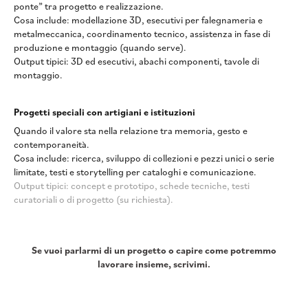
ponte” tra progetto e realizzazione.
Cosa include: modellazione 3D, esecutivi per falegnameria e
metalmeccanica, coordinamento tecnico, assistenza in fase di
produzione e montaggio (quando serve).
Output tipici: 3D ed esecutivi, abachi componenti, tavole di
montaggio.
Progetti speciali con artigiani e istituzioni
Quando il valore sta nella relazione tra memoria, gesto e
contemporaneità.
Cosa include: ricerca, sviluppo di collezioni e pezzi unici o serie
limitate, testi e storytelling per cataloghi e comunicazione.
Output tipici: concept e prototipo, schede tecniche, testi
curatoriali o di progetto (su richiesta).
Se vuoi parlarmi di un progetto o capire come potremmo
lavorare insieme, scrivimi.